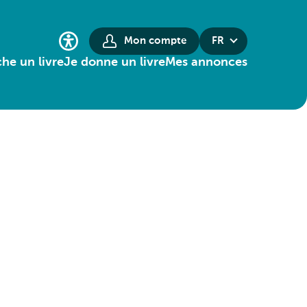
Mon compte
FR
he un livre
Je donne un livre
Mes annonces