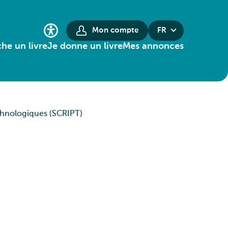
Mon compte
FR
he un livre
Je donne un livre
Mes annonces
chnologiques (SCRIPT)