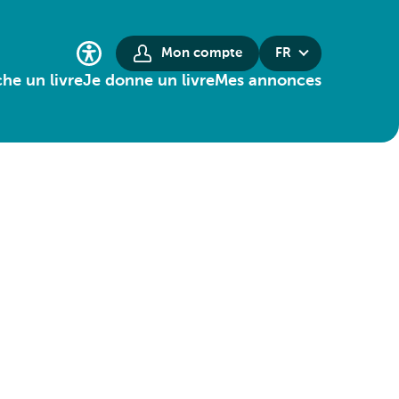
Mon compte
FR
he un livre
Je donne un livre
Mes annonces