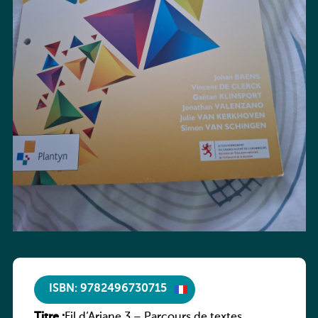
ISBN: 9782496730715
Titre :
Fil d’Ariane 3 – Parcours de textes