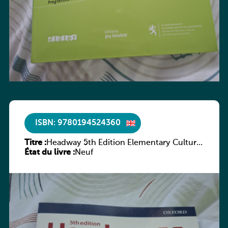
ISBN: 9780194524360
Titre :
Headway 5th Edition Elementary Culture
État du livre :
and Literature Companion
Neuf