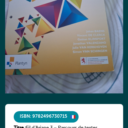
ISBN: 9782496730715
Titre :
Fil d’Ariane 3 – Parcours de textes