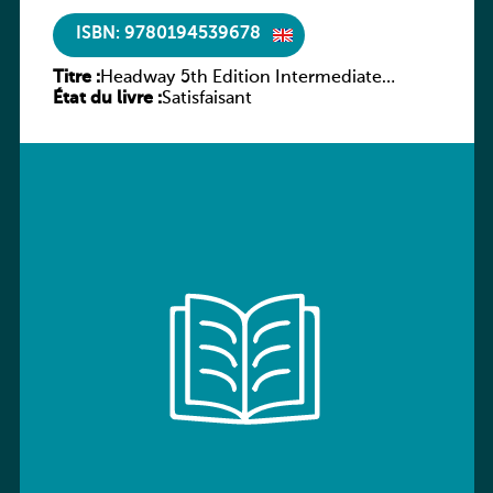
ISBN: 9780194539678
Titre :
Headway 5th Edition Intermediate
État du livre :
Workbook without key
Satisfaisant