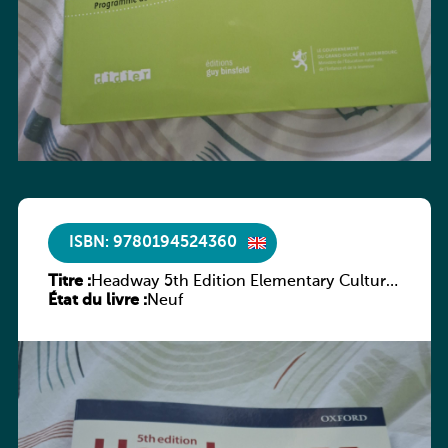
ISBN: 9780194524360
Titre :
Headway 5th Edition Elementary Culture
État du livre :
and Literature Companion
Neuf