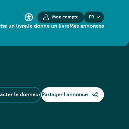
Mon compte
FR
he un livre
Je donne un livre
Mes annonces
acter le donneur
Partager l'annonce