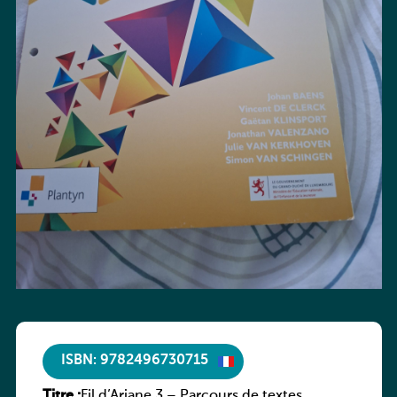
ISBN: 9782496730715
Titre :
Fil d’Ariane 3 – Parcours de textes