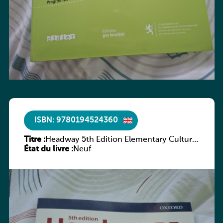
ISBN: 9780194524360
Titre :
Headway 5th Edition Elementary Culture
État du livre :
and Literature Companion
Neuf