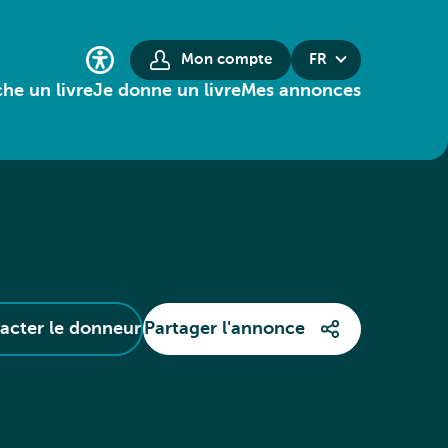
Mon compte
FR
he un livre
Je donne un livre
Mes annonces
acter le donneur
Partager l'annonce