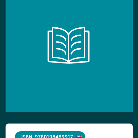
ISBN: 9780198489917