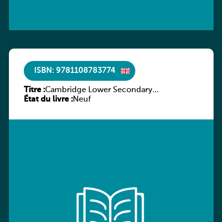
ISBN: 9781108783774
Titre :
Cambridge Lower Secondary
État du livre :
Mathematics Learner’s Book 9 with
Neuf
Digital Access (1 year)