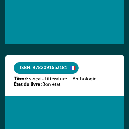
ISBN: 9782091653181
Titre :
Français Littérature – Anthologie
État du livre :
chronologique 2de/1re
Bon état