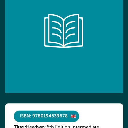
ISBN: 9780194539678
Titre :
Headway 5th Edition Intermediate