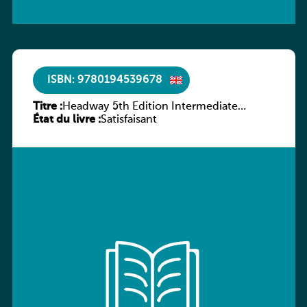
ISBN: 9780194539678
Titre :
Headway 5th Edition Intermediate
État du livre :
Workbook without key
Satisfaisant