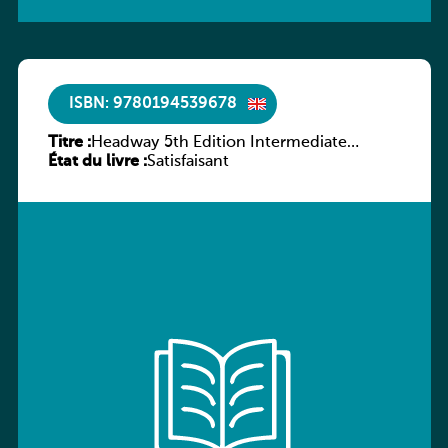
ISBN: 9780194539678
Titre :
Headway 5th Edition Intermediate
État du livre :
Workbook without key
Satisfaisant