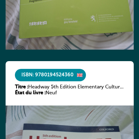
ISBN: 9780194524360
Titre :
Headway 5th Edition Elementary Culture
État du livre :
and Literature Companion
Neuf