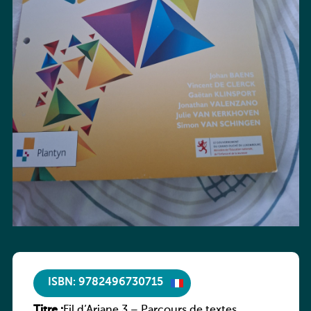
ISBN: 9782496730715
Titre :
Fil d’Ariane 3 – Parcours de textes