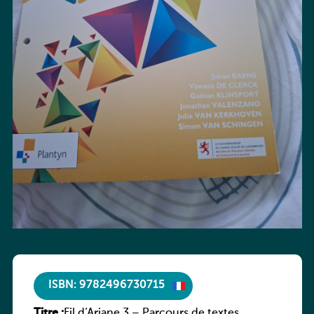
ISBN: 9782496730715
Titre :
Fil d’Ariane 3 – Parcours de textes