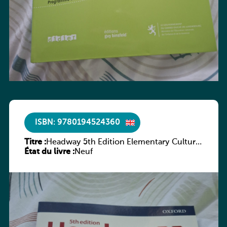
ISBN: 9780194524360
Titre :
Headway 5th Edition Elementary Culture
État du livre :
and Literature Companion
Neuf