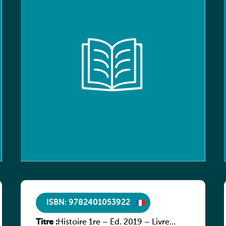
ISBN: 9782401053922
Titre :
Histoire 1re – Éd. 2019 – Livre