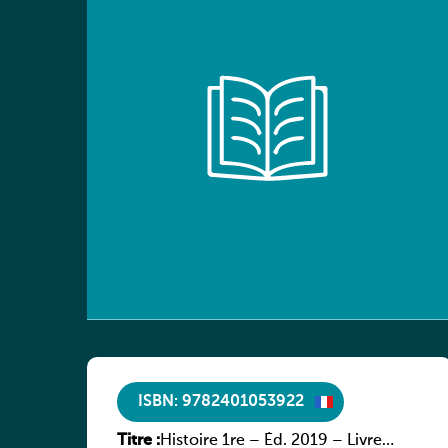
ISBN: 9782401053922
Titre :
Histoire 1re – Éd. 2019 – Livre