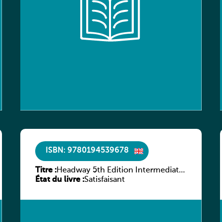
ISBN: 9780194539678
Titre :
Headway 5th Edition Intermediate
État du livre :
Workbook without key
Satisfaisant