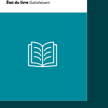
État du livre :
(Schülerbuch) Ausgabe Bayern
Satisfaisant