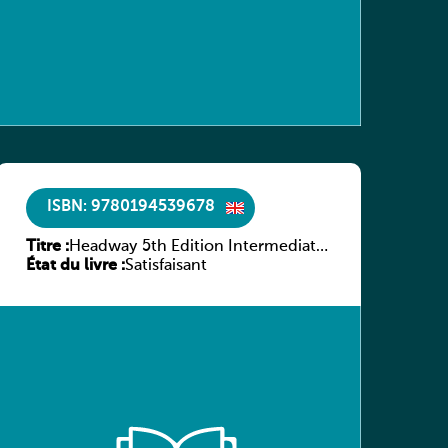
ISBN: 9780194539678
Titre :
Headway 5th Edition Intermediate
État du livre :
Workbook without key
Satisfaisant