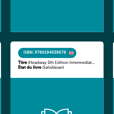
ISBN: 9780194539678
Titre :
Headway 5th Edition Intermediate
État du livre :
Workbook without key
Satisfaisant