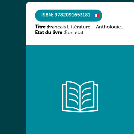
ISBN: 9782091653181
Titre :
Français Littérature – Anthologie
État du livre :
chronologique 2de/1re
Bon état