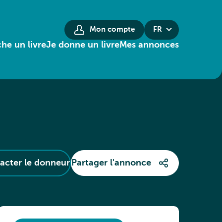
Mon compte
FR
he un livre
Je donne un livre
Mes annonces
acter le donneur
Partager l'annonce