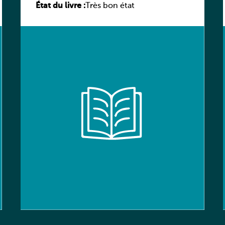
État du livre :
élève
Très bon état