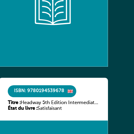
ISBN: 9780194539678
Titre :
Headway 5th Edition Intermediate
État du livre :
Workbook without key
Satisfaisant