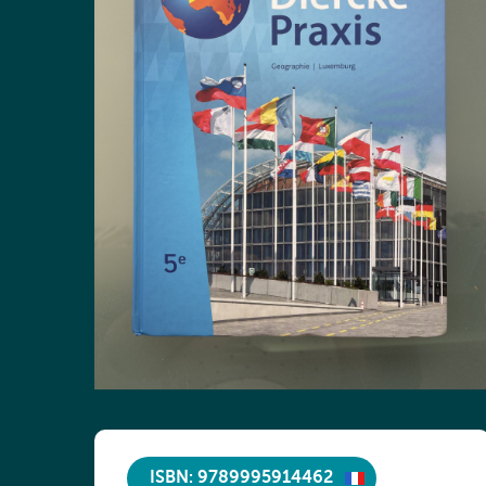
ISBN: 9789995914462