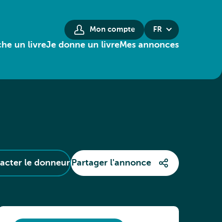
Mon compte
FR
he un livre
Je donne un livre
Mes annonces
acter le donneur
Partager l'annonce