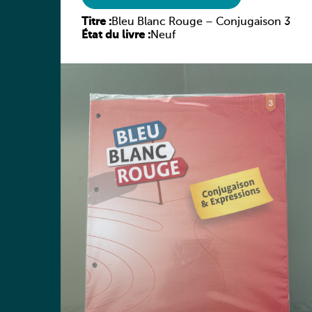
Titre :
Bleu Blanc Rouge – Conjugaison 3
État du livre :
Neuf