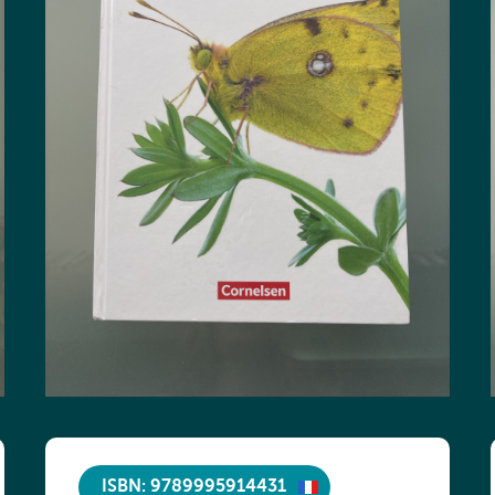
ISBN: 9789995914431