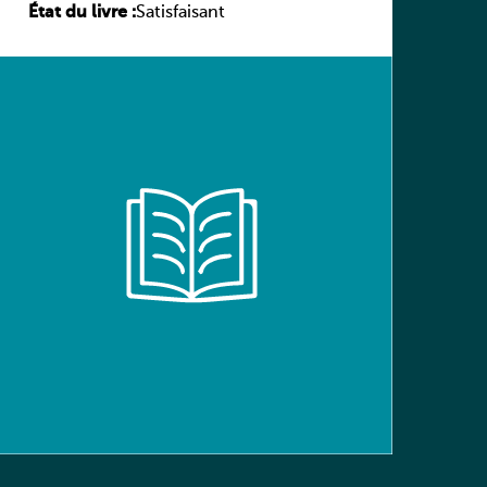
État du livre :
(Schülerbuch) Ausgabe Bayern
Satisfaisant