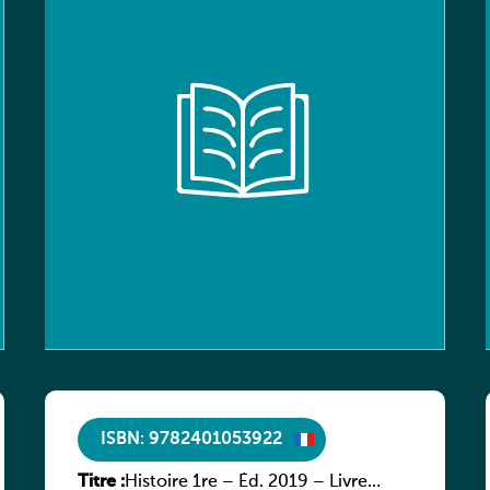
ISBN: 9782401053922
Titre :
Histoire 1re – Éd. 2019 – Livre