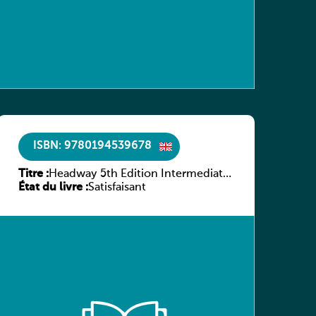
ISBN: 9780194539678
Titre :
Headway 5th Edition Intermediate
État du livre :
Workbook without key
Satisfaisant