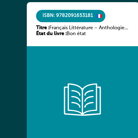
ISBN: 9782091653181
Titre :
Français Littérature – Anthologie
État du livre :
chronologique 2de/1re
Bon état