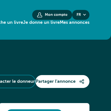
Mon compte
FR
he un livre
Je donne un livre
Mes annonces
acter le donneur
Partager l'annonce