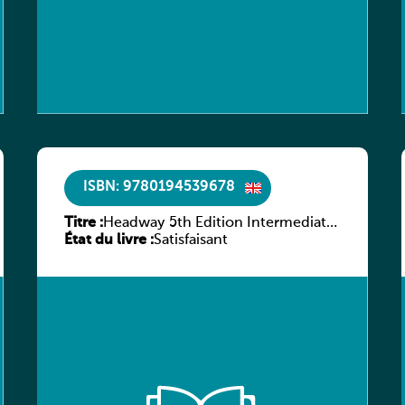
ISBN: 9780194539678
Titre :
Headway 5th Edition Intermediate
État du livre :
Workbook without key
Satisfaisant