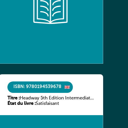
ISBN: 9780194539678
Titre :
Headway 5th Edition Intermediate
État du livre :
Workbook without key
Satisfaisant