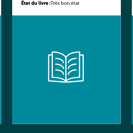
État du livre :
élève
Très bon état