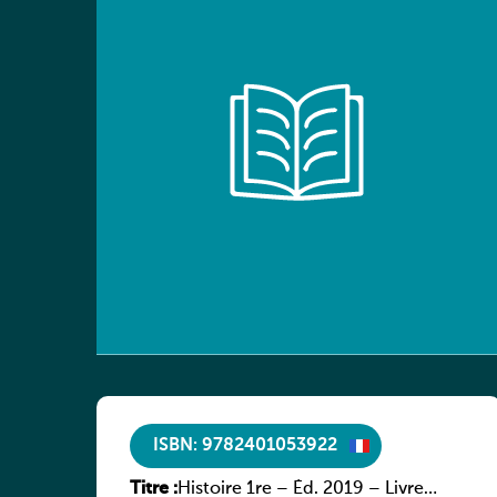
ISBN: 9782401053922
Titre :
Histoire 1re – Éd. 2019 – Livre