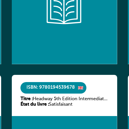
ISBN: 9780194539678
Titre :
Headway 5th Edition Intermediate
État du livre :
Workbook without key
Satisfaisant