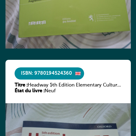
ISBN: 9780194524360
Titre :
Headway 5th Edition Elementary Culture
État du livre :
and Literature Companion
Neuf