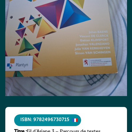
ISBN: 9782496730715
Titre :
Fil d’Ariane 3 – Parcours de textes