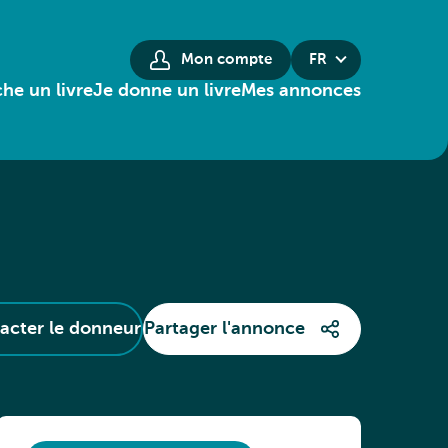
Mon compte
FR
he un livre
Je donne un livre
Mes annonces
acter le donneur
Partager l'annonce