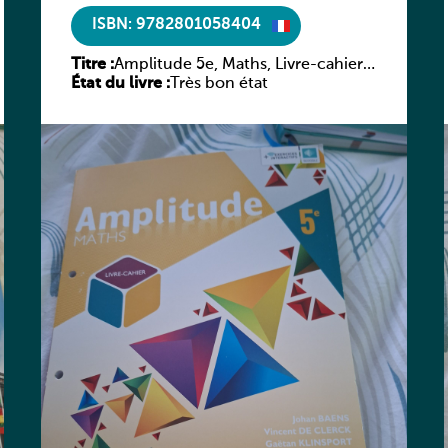
ISBN: 9782801058404
Titre :
Amplitude 5e, Maths, Livre-cahier,
État du livre :
version luxembourgeoise
Très bon état