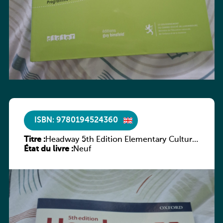
ISBN: 9780194524360
Titre :
Headway 5th Edition Elementary Culture
État du livre :
and Literature Companion
Neuf