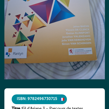
ISBN: 9782496730715
Titre :
Fil d’Ariane 3 – Parcours de textes