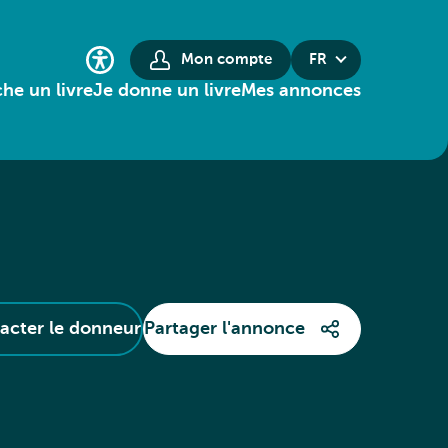
Mon compte
FR
he un livre
Je donne un livre
Mes annonces
acter le donneur
Partager l'annonce