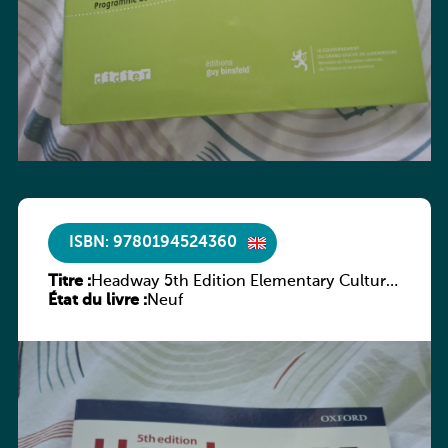
ISBN: 9780194524360
Titre :
Headway 5th Edition Elementary Culture
État du livre :
and Literature Companion
Neuf