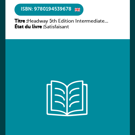
ISBN: 9780194539678
Titre :
Headway 5th Edition Intermediate
État du livre :
Workbook without key
Satisfaisant