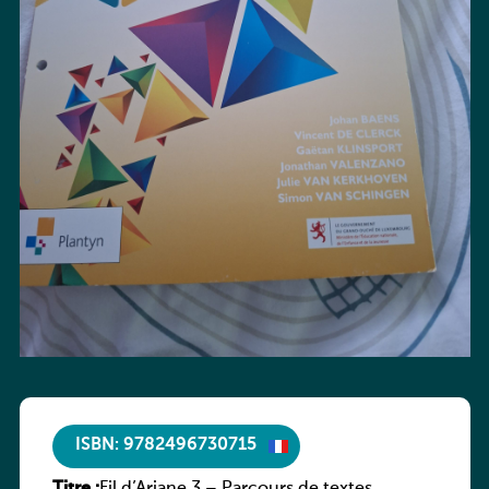
ISBN: 9782496730715
Titre :
Fil d’Ariane 3 – Parcours de textes