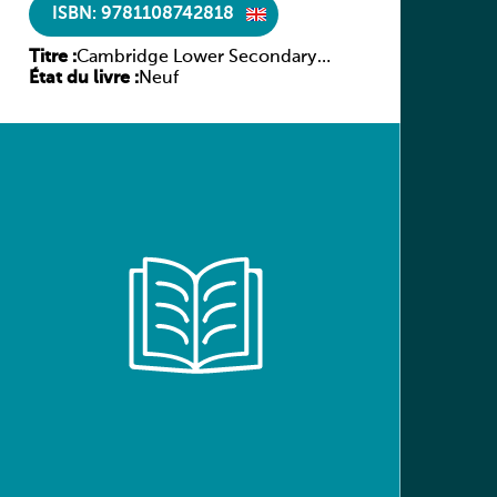
ISBN: 9781108742818
Titre :
Cambridge Lower Secondary
État du livre :
Science Workbook with Digital
Neuf
Access Stage 7