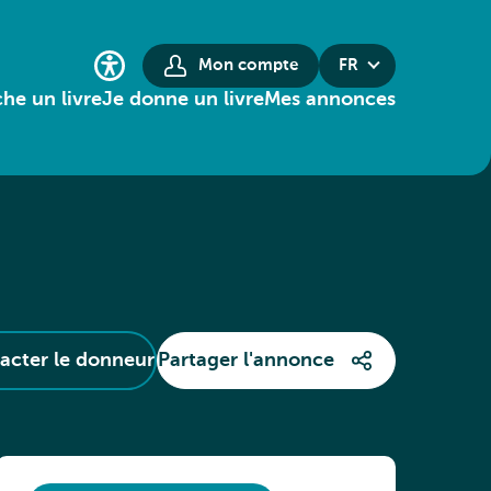
Mon compte
FR
he un livre
Je donne un livre
Mes annonces
acter le donneur
Partager l'annonce