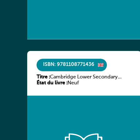
ISBN: 9781108771436
Titre :
Cambridge Lower Secondary
État du livre :
Mathematics Learner’s Book 7 with
Neuf
Digital Access (1 Year)