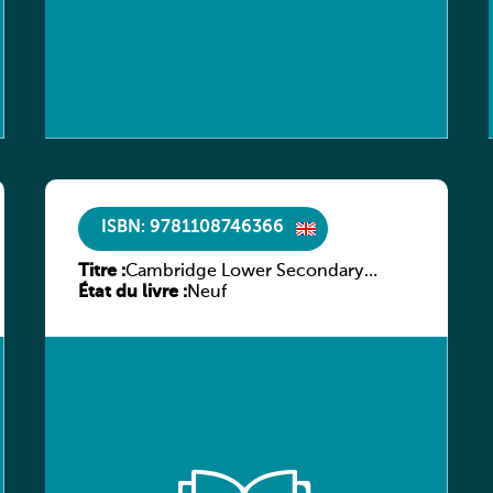
ISBN: 9781108746366
Titre :
Cambridge Lower Secondary
État du livre :
Mathematics Workbook 7 with
Neuf
Digital Access (1 Year)