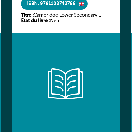
ISBN: 9781108742788
Titre :
Cambridge Lower Secondary
État du livre :
Science Learner’s Book with Digital
Neuf
Access Stage 7