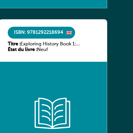
ISBN: 9781292218694
Titre :
Exploring History Book 1:
État du livre :
Monarchs, Monks and Migrants.
Neuf