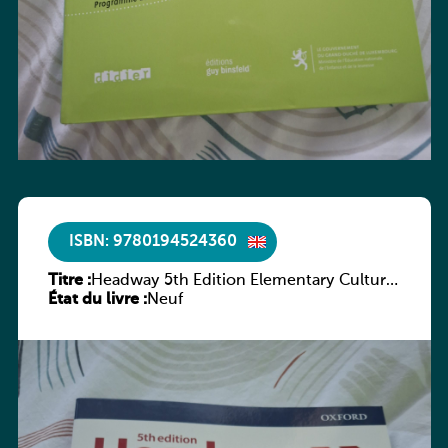
ISBN: 9780194524360
Titre :
Headway 5th Edition Elementary Culture
État du livre :
and Literature Companion
Neuf