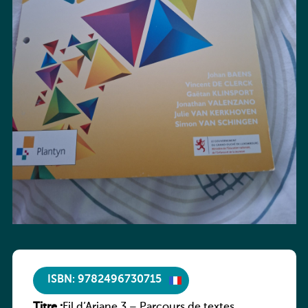
ISBN: 9782496730715
Titre :
Fil d’Ariane 3 – Parcours de textes