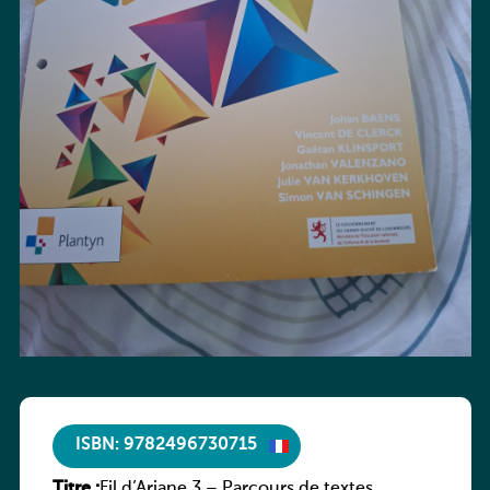
ISBN: 9782496730715
Titre :
Fil d’Ariane 3 – Parcours de textes