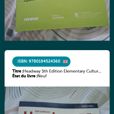
ISBN: 9780194524360
Titre :
Headway 5th Edition Elementary Culture
État du livre :
and Literature Companion
Neuf