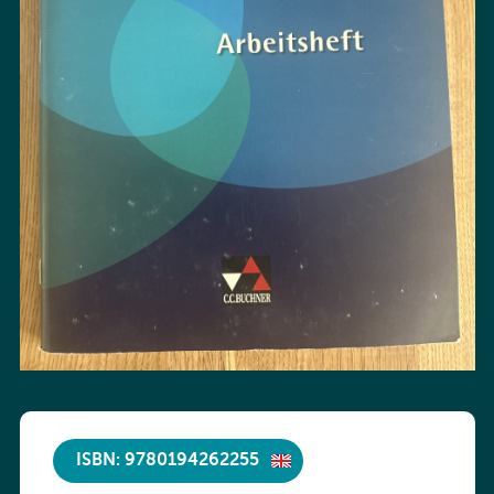
ISBN: 9780194262255