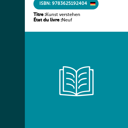
ISBN: 9783625192404
Titre :
Kunst verstehen
État du livre :
Neuf