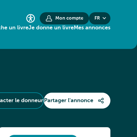
Mon compte
FR
he un livre
Je donne un livre
Mes annonces
acter le donneur
Partager l'annonce