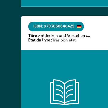
ISBN: 9783060646425
Titre :
Entdecken und Verstehen :
État du livre :
Geschichtsbuch für den
Très bon état
Technischen Sekundarunterricht
in Luxemburg, Band 2