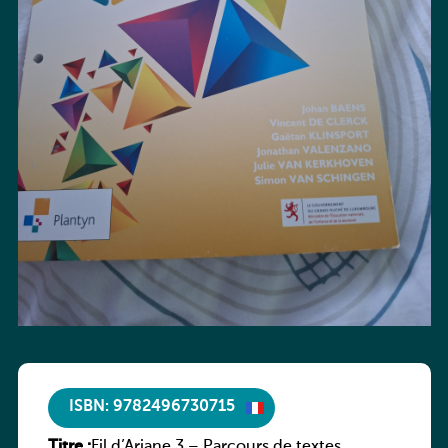
ISBN: 9782496730715
Titre :
Fil d’Ariane 3 – Parcours de textes