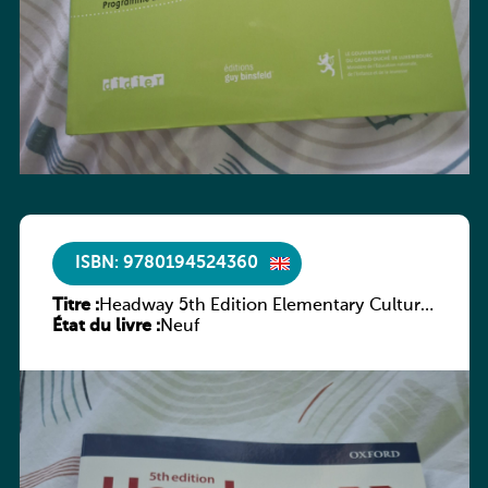
ISBN: 9780194524360
Titre :
Headway 5th Edition Elementary Culture
État du livre :
and Literature Companion
Neuf