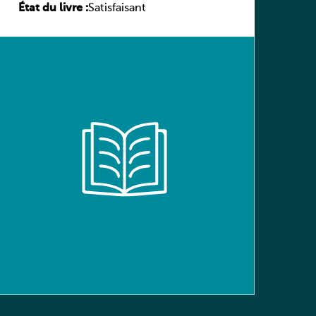
État du livre :
(Schülerbuch) Ausgabe Bayern
Satisfaisant