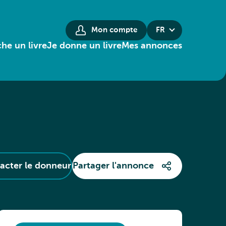
Mon compte
FR
he un livre
Je donne un livre
Mes annonces
acter le donneur
Partager l'annonce