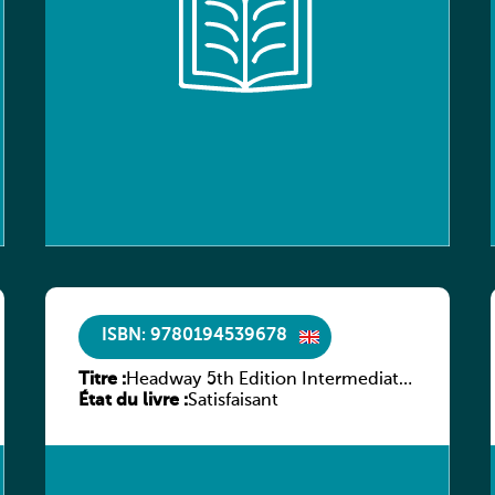
ISBN: 9780194539678
Titre :
Headway 5th Edition Intermediate
État du livre :
Workbook without key
Satisfaisant