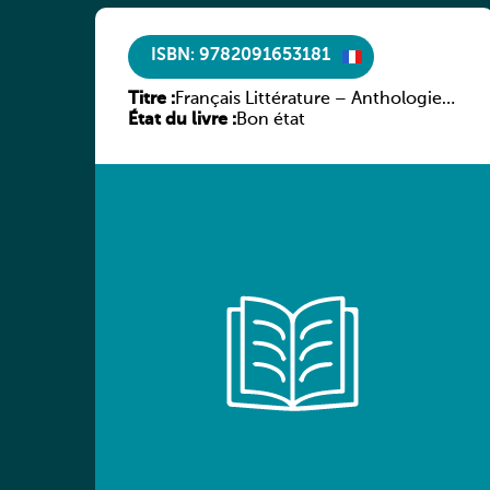
ISBN: 9782091653181
Titre :
Français Littérature – Anthologie
État du livre :
chronologique 2de/1re
Bon état