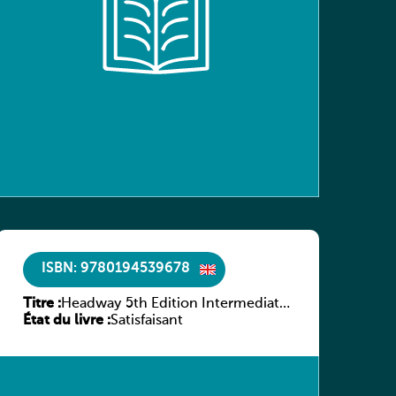
ISBN: 9780194539678
Titre :
Headway 5th Edition Intermediate
État du livre :
Workbook without key
Satisfaisant