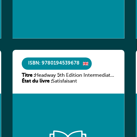
ISBN: 9780194539678
Titre :
Headway 5th Edition Intermediate
État du livre :
Workbook without key
Satisfaisant