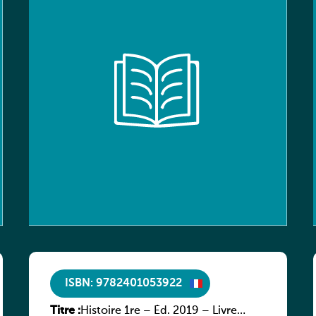
ISBN: 9782401053922
Titre :
Histoire 1re – Éd. 2019 – Livre