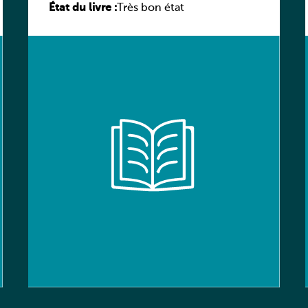
État du livre :
élève
Très bon état