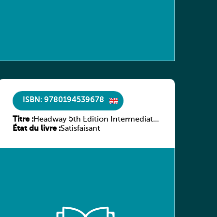
ISBN: 9780194539678
Titre :
Headway 5th Edition Intermediate
État du livre :
Workbook without key
Satisfaisant