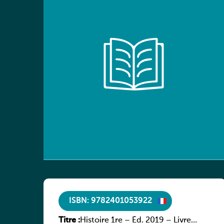
ISBN: 9782401053922
Titre :
Histoire 1re – Éd. 2019 – Livre