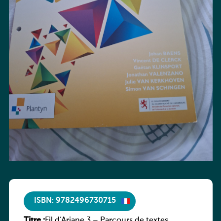
ISBN: 9782496730715
Titre :
Fil d’Ariane 3 – Parcours de textes