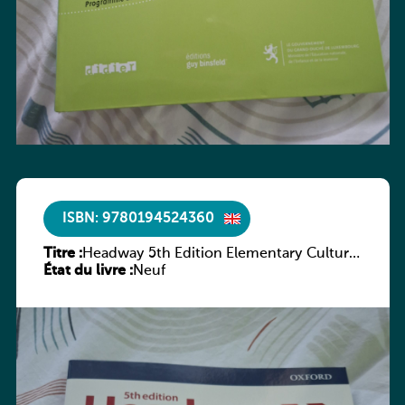
ISBN: 9780194524360
Titre :
Headway 5th Edition Elementary Culture
État du livre :
and Literature Companion
Neuf