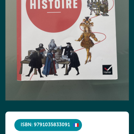
ISBN: 9791035833091