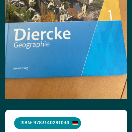
ISBN: 9783140281034