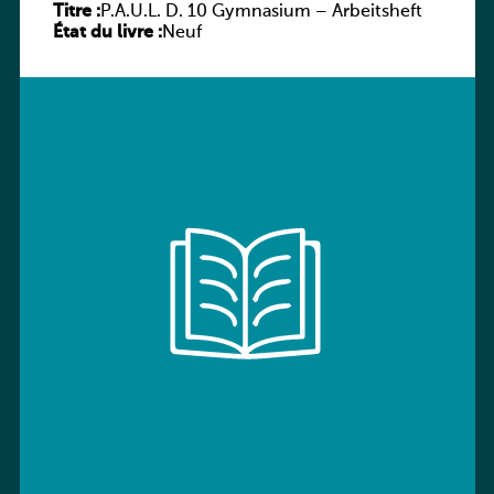
Titre :
P.A.U.L. D. 10 Gymnasium – Arbeitsheft
État du livre :
Neuf