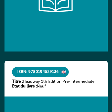
ISBN: 9780194529136
Titre :
Headway 5th Edition Pre-intermediate
État du livre :
Workbook without key
Neuf