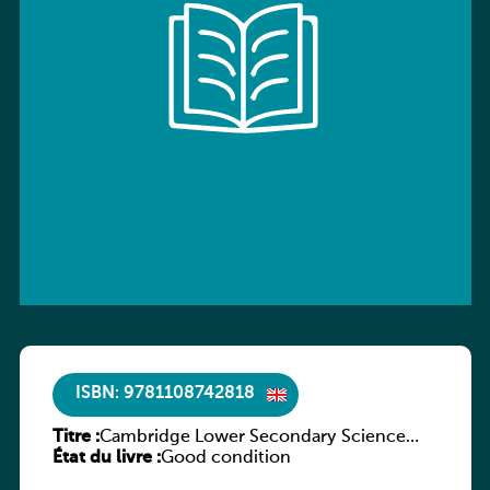
ISBN: 9781108742818
Titre :
Cambridge Lower Secondary Science
État du livre :
Workbook with Digital Access Stage 7
Good condition