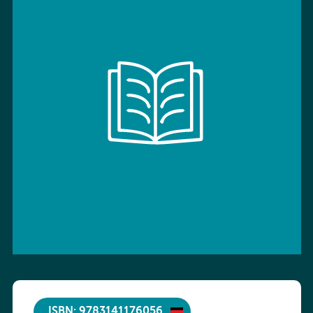
ISBN: 9783141176056