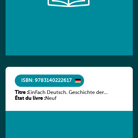
ISBN: 9783140222617
Titre :
EinFach Deutsch. Geschichte der
État du livre :
deutschen Literatur in Beispielen
Neuf