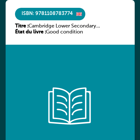
ISBN: 9781108783774
Titre :
Cambridge Lower Secondary
État du livre :
Mathematics Learner’s Book 9
Good condition