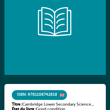
ISBN: 9781108742818
Titre :
Cambridge Lower Secondary Science
État du livre :
Workbook with Digital Access Stage 7
Good condition