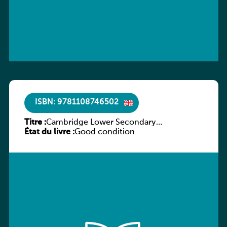
ISBN: 9781108746502
Titre :
Cambridge Lower Secondary
État du livre :
Mathematics Workbook 9
Good condition