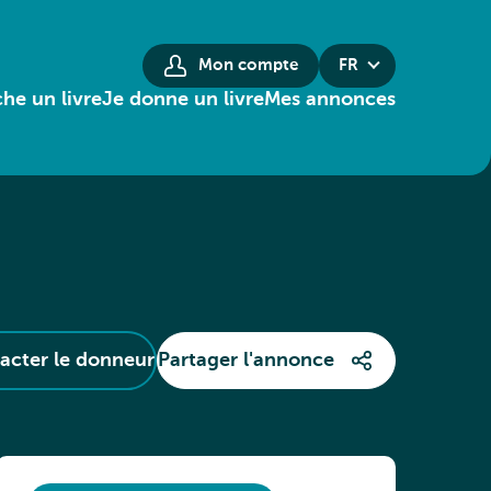
Mon compte
FR
he un livre
Je donne un livre
Mes annonces
acter le donneur
Partager l'annonce