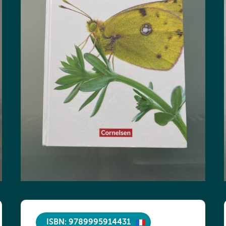
ISBN: 9789995914431