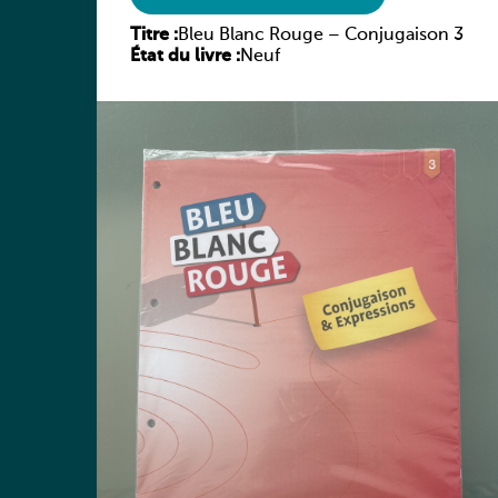
Titre :
Bleu Blanc Rouge – Conjugaison 3
État du livre :
Neuf