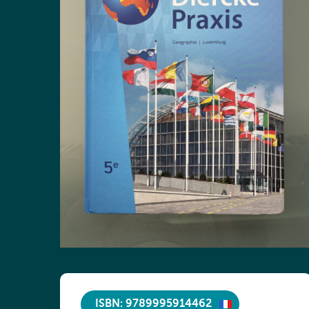
ISBN: 9789995914462