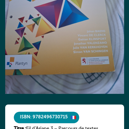
ISBN: 9782496730715
Titre :
Fil d’Ariane 3 – Parcours de textes