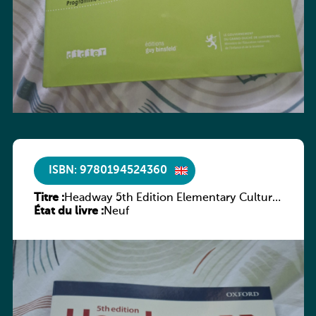
ISBN: 9780194524360
Titre :
Headway 5th Edition Elementary Culture
État du livre :
and Literature Companion
Neuf