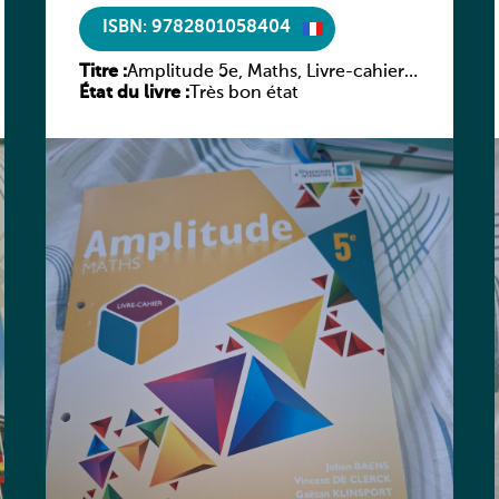
ISBN: 9782801058404
Titre :
Amplitude 5e, Maths, Livre-cahier,
État du livre :
version luxembourgeoise
Très bon état