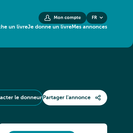
Mon compte
FR
he un livre
Je donne un livre
Mes annonces
acter le donneur
Partager l'annonce