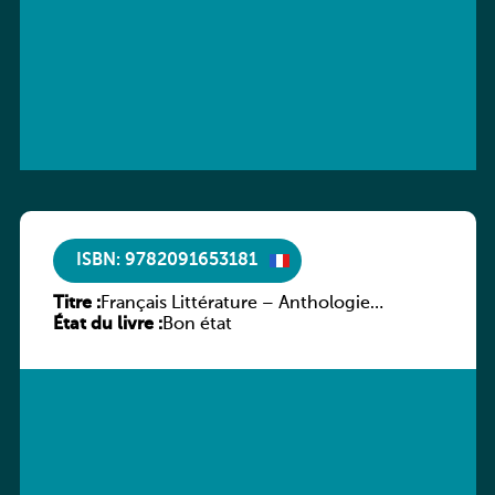
ISBN: 9782091653181
Titre :
Français Littérature – Anthologie
État du livre :
chronologique 2de/1re
Bon état