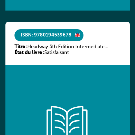
ISBN: 9780194539678
Titre :
Headway 5th Edition Intermediate
État du livre :
Workbook without key
Satisfaisant