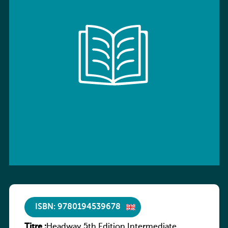
ISBN: 9780194539678
Titre :
Headway 5th Edition Intermediate