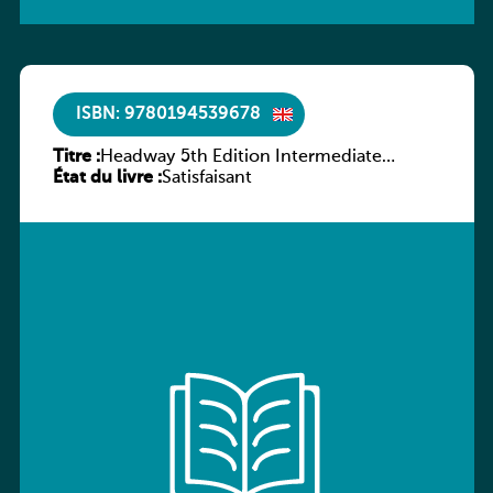
ISBN: 9780194539678
Titre :
Headway 5th Edition Intermediate
État du livre :
Workbook without key
Satisfaisant