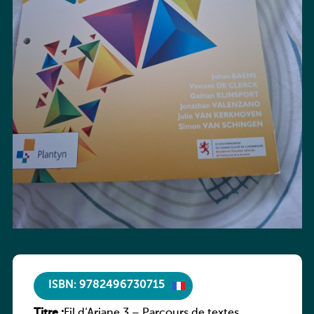
ISBN: 9782496730715
Titre :
Fil d’Ariane 3 – Parcours de textes