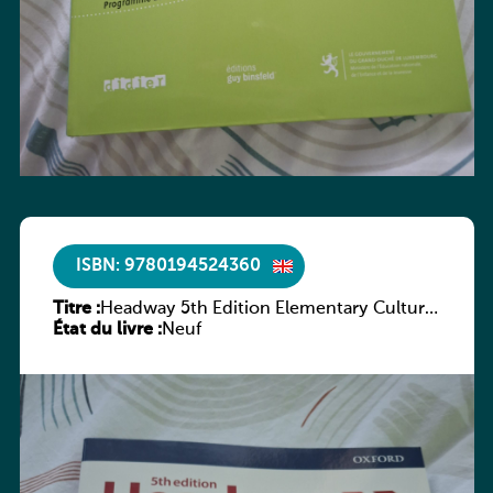
ISBN: 9780194524360
Titre :
Headway 5th Edition Elementary Culture
État du livre :
and Literature Companion
Neuf