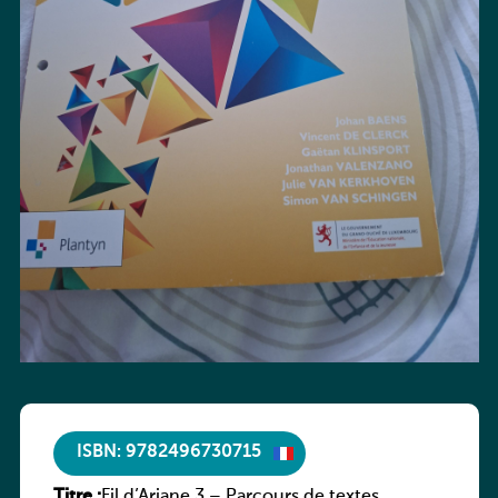
ISBN: 9782496730715
Titre :
Fil d’Ariane 3 – Parcours de textes