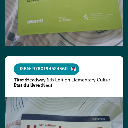
ISBN: 9780194524360
Titre :
Headway 5th Edition Elementary Culture
État du livre :
and Literature Companion
Neuf