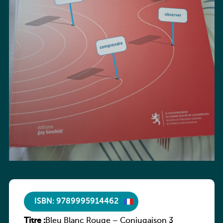
ISBN: 9789995914462
Titre :
Bleu Blanc Rouge – Conjugaison 3