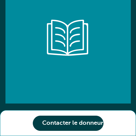
Contacter le donneur
ISBN: 9780194539678