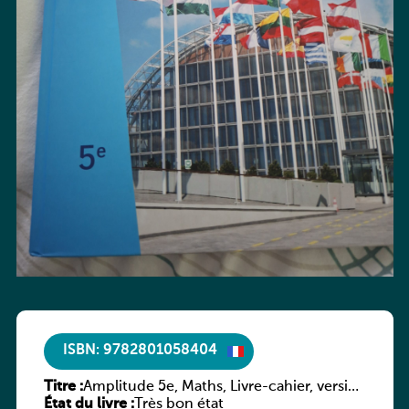
ISBN: 9782801058404
Titre :
Amplitude 5e, Maths, Livre-cahier, version
État du livre :
luxembourgeoise
Très bon état