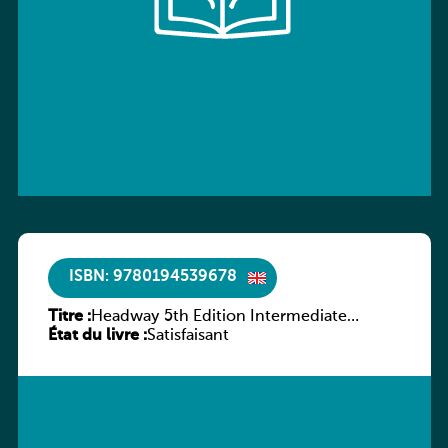
ISBN: 9780194539678
Titre :
Headway 5th Edition Intermediate
État du livre :
Workbook without key
Satisfaisant