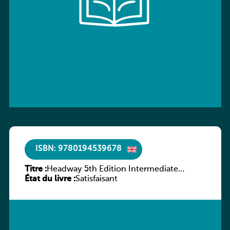
ISBN: 9780194539678
Titre :
Headway 5th Edition Intermediate
État du livre :
Workbook without key
Satisfaisant