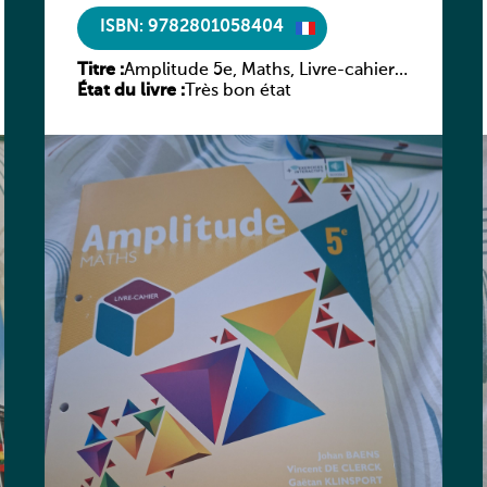
ISBN: 9782801058404
Titre :
Amplitude 5e, Maths, Livre-cahier,
État du livre :
version luxembourgeoise
Très bon état