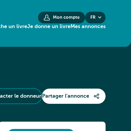
Mon compte
FR
he un livre
Je donne un livre
Mes annonces
acter le donneur
Partager l'annonce