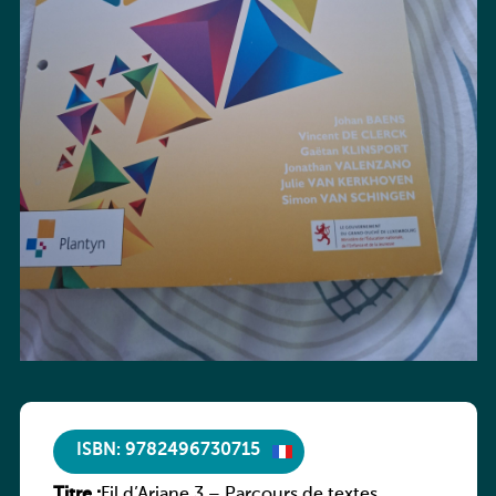
ISBN: 9782496730715
Titre :
Fil d’Ariane 3 – Parcours de textes