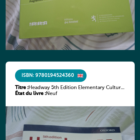
ISBN: 9780194524360
Titre :
Headway 5th Edition Elementary Culture
État du livre :
and Literature Companion
Neuf