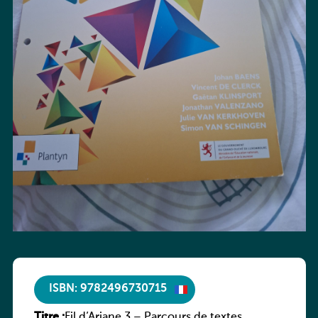
ISBN: 9782496730715
Titre :
Fil d’Ariane 3 – Parcours de textes