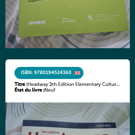
ISBN: 9780194524360
Titre :
Headway 5th Edition Elementary Culture
État du livre :
and Literature Companion
Neuf