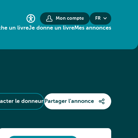
Mon compte
FR
he un livre
Je donne un livre
Mes annonces
acter le donneur
Partager l'annonce