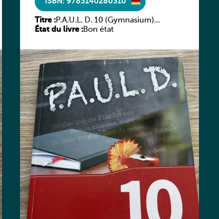
ISBN: 9783140280310
Titre :
P.A.U.L. D. 10 (Gymnasium)
État du livre :
Arbeitsheft
Bon état