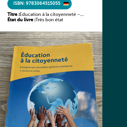
ISBN: 9783064515055
Titre :
Éducation à la citoyenneté –
État du livre :
Schülerbuch – Neue deutsche
Très bon état
Fassung