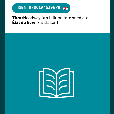
ISBN: 9780194539678
Titre :
Headway 5th Edition Intermediate
État du livre :
Workbook without key
Satisfaisant