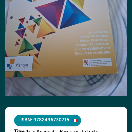
ISBN: 9782496730715
Titre :
Fil d’Ariane 3 – Parcours de textes