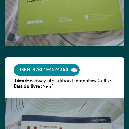
ISBN: 9780194524360
Titre :
Headway 5th Edition Elementary Culture
État du livre :
and Literature Companion
Neuf