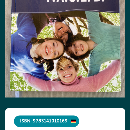
ISBN: 9783141010169