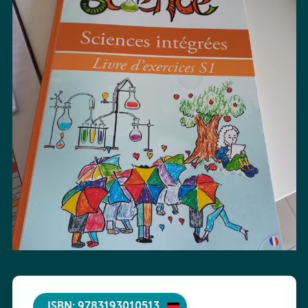
ISBN: 9783193010513