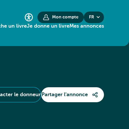
Mon compte
FR
he un livre
Je donne un livre
Mes annonces
acter le donneur
Partager l'annonce