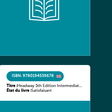
ISBN: 9780194539678
Titre :
Headway 5th Edition Intermediate
État du livre :
Workbook without key
Satisfaisant