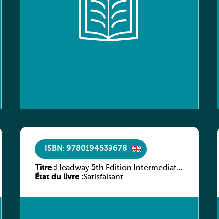
ISBN: 9780194539678
Titre :
Headway 5th Edition Intermediate
État du livre :
Workbook without key
Satisfaisant