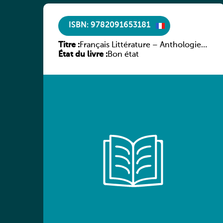
ISBN: 9782091653181
Titre :
Français Littérature – Anthologie
État du livre :
chronologique 2de/1re
Bon état