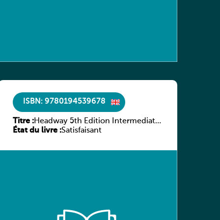
ISBN: 9780194539678
Titre :
Headway 5th Edition Intermediate
État du livre :
Workbook without key
Satisfaisant