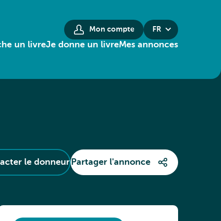
Mon compte
FR
he un livre
Je donne un livre
Mes annonces
acter le donneur
Partager l'annonce