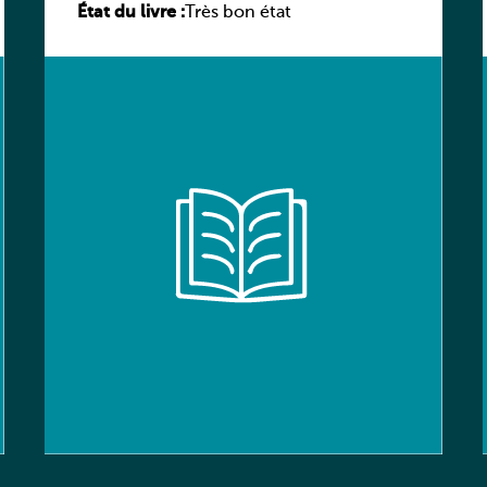
État du livre :
élève
Très bon état