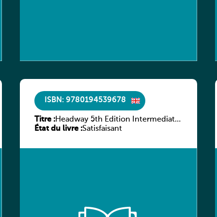
ISBN: 9780194539678
Titre :
Headway 5th Edition Intermediate
État du livre :
Workbook without key
Satisfaisant