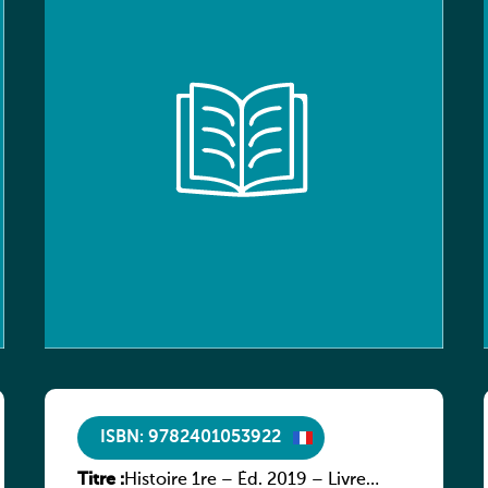
ISBN: 9782401053922
Titre :
Histoire 1re – Éd. 2019 – Livre