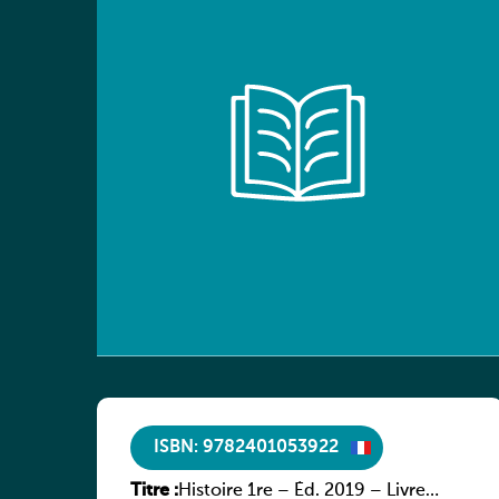
ISBN: 9782401053922
Titre :
Histoire 1re – Éd. 2019 – Livre