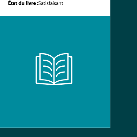
État du livre :
(Schülerbuch) Ausgabe Bayern
Satisfaisant