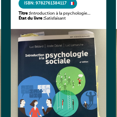
ISBN: 9782761384117
Titre :
Introduction à la psychologie
État du livre :
sociale, vivre penser et agir avec les
Satisfaisant
autres