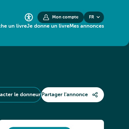
Mon compte
FR
he un livre
Je donne un livre
Mes annonces
acter le donneur
Partager l'annonce