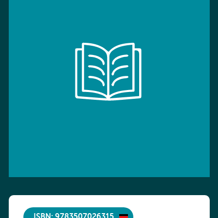
ISBN: 9783507026315