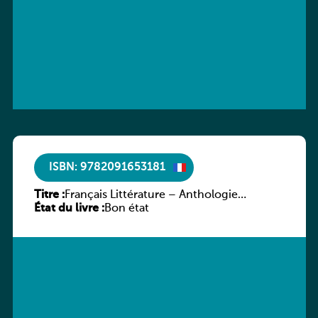
ISBN: 9782091653181
Titre :
Français Littérature – Anthologie
État du livre :
chronologique 2de/1re
Bon état