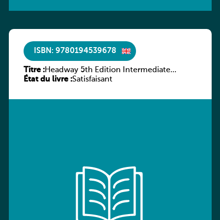
ISBN: 9780194539678
Titre :
Headway 5th Edition Intermediate
État du livre :
Workbook without key
Satisfaisant