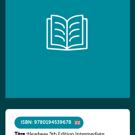
ISBN: 9780194539678
Titre :
Headway 5th Edition Intermediate