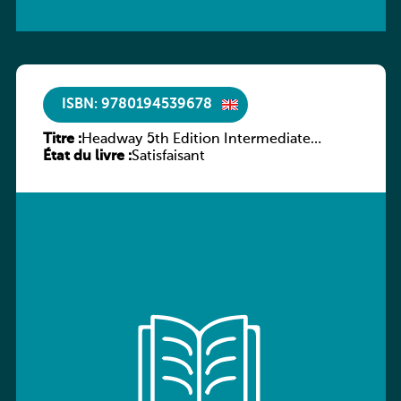
ISBN: 9780194539678
Titre :
Headway 5th Edition Intermediate
État du livre :
Workbook without key
Satisfaisant